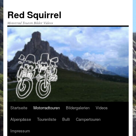
Red Squirrel
Motorrad Touren Bilder Videos
Startseite
Motorradtouren
Bildergalerien
Videos
Zum
Alpenpässe
Tourenliste
Bulli
Campertouren
Inhalt
Impressum
springen