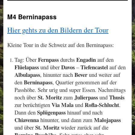
M4 Berninapass
Hier gehts zu den Bildern der Tour
Kleine Tour in die Schweiz auf den Berninapass:
Fernpass
Engadin
Tag: Über
durchs
auf den
Flüelapass
Davos
Tiefencastel
und über
–
auf den
Albulapass
Bever
, hinunter nach
und weiter auf
Berninapass
den
, Quartier genommen auf der
Passhöhe. Sehr urig und super Essen. Nachmittags
St. Moritz
Julierpass
Thusis
noch über
zum
und
Via Mala
Rofla-Schlucht
zur berüchtigten
und
.
Splügenpass
Dann den
hinauf und nach
Chiavenna
Malojapass
hinunter, und dann zum
St. Moritz
und über
wieder zurück auf die
Bernina-Passhöhe
. Sehr gutes aber sehr