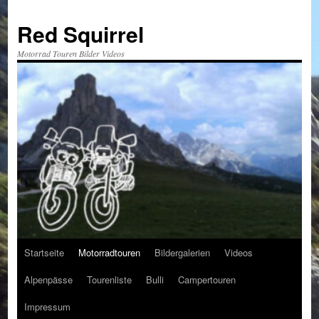
Red Squirrel
Motorrad Touren Bilder Videos
Startseite
Motorradtouren
Bildergalerien
Videos
Zum
Alpenpässe
Tourenliste
Bulli
Campertouren
Inhalt
Impressum
springen