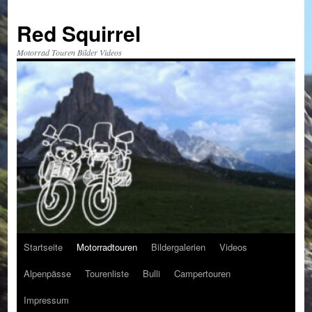
Red Squirrel
Motorrad Touren Bilder Videos
Startseite
Motorradtouren
Bildergalerien
Videos
Zum
Alpenpässe
Tourenliste
Bulli
Campertouren
Inhalt
Impressum
springen