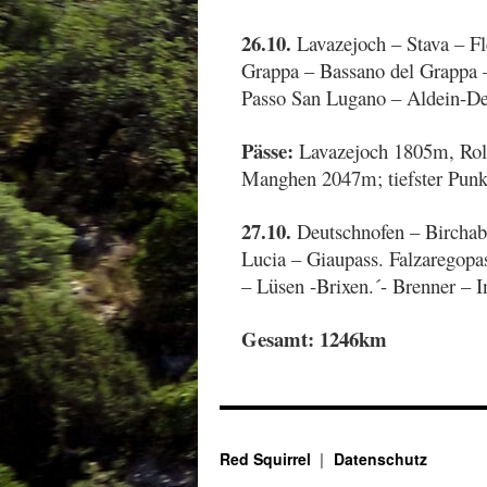
26.10.
Lavazejoch – Stava – F
Grappa – Bassano del Grappa 
Passo San Lugano – Aldein-De
Pässe:
Lavazejoch 1805m, Rol
Manghen 2047m; tiefster Punk
27.10.
Deutschnofen – Birchab
Lucia – Giaupass. Falzaregopa
– Lüsen -Brixen.´- Brenner – I
G
esamt: 1246km
Red Squirrel
Datenschutz