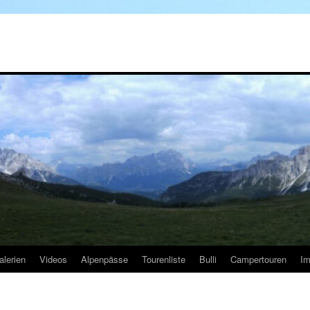
alerien
Videos
Alpenpässe
Tourenliste
Bulli
Campertouren
I