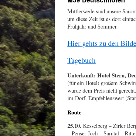
springen
Mittlerweile sind unsere Saiso
um diese Zeit ist es dort einf
Frühjahr und Sommer.
Hier gehts zu den Bild
Tagebuch
Unterkunft: Hotel Stern, De
(für ein Hotel) großem Schwi
wurde dem Preis nicht gerecht
im Dorf. Empfehlenswert (Sta
Route
25.10.
Kesselberg – Zirler Ber
– Penser Joch – Sarntal – Rit