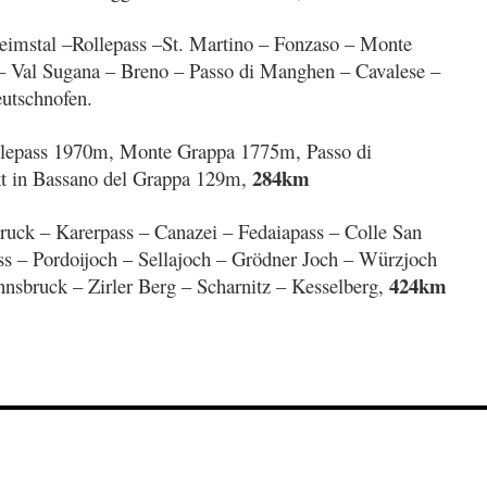
leimstal –Rollepass –St. Martino – Fonzaso – Monte
– Val Sugana – Breno – Passo di Manghen – Cavalese –
utschnofen.
lepass 1970m, Monte Grappa 1775m, Passo di
284km
t in Bassano del Grappa 129m,
ruck – Karerpass – Canazei – Fedaiapass – Colle San
ss – Pordoijoch – Sellajoch – Grödner Joch – Würzjoch
424km
nnsbruck – Zirler Berg – Scharnitz – Kesselberg,