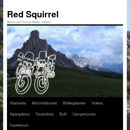
Red Squirrel
Motorrad Touren Bilder Videos
Startseite
Motorradtouren
Bildergalerien
Videos
Zum
Alpenpässe
Tourenliste
Bulli
Campertouren
Inhalt
Impressum
springen