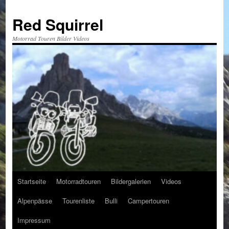
Red Squirrel
Motorrad Touren Bilder Videos
Startseite
Motorradtouren
Bildergalerien
Videos
Zum
Alpenpässe
Tourenliste
Bulli
Campertouren
Inhalt
Impressum
springen