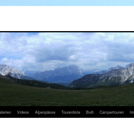
alerien
Videos
Alpenpässe
Tourenliste
Bulli
Campertouren
I