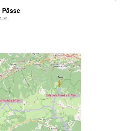
– Pässe
Teuke