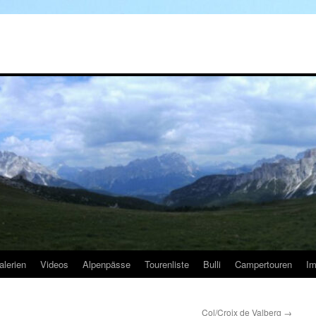
alerien
Videos
Alpenpässe
Tourenliste
Bulli
Campertouren
I
Col/Croix de Valberg
→