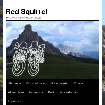
Red Squirrel
Motorrad Touren Bilder Videos
Startseite
Motorradtouren
Bildergalerien
Videos
Zum
Alpenpässe
Tourenliste
Bulli
Campertouren
Inhalt
Impressum
springen