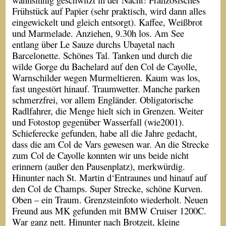
Frühstück auf Papier (sehr praktisch, wird dann alles
eingewickelt und gleich entsorgt). Kaffee, Weißbrot
und Marmelade. Anziehen, 9.30h los. Am See
entlang über Le Sauze durchs Ubayetal nach
Barcelonette. Schönes Tal. Tanken und durch die
wilde Gorge du Bachelard auf den Col de Cayolle,
Warnschilder wegen Murmeltieren. Kaum was los,
fast ungestört hinauf. Traumwetter. Manche parken
schmerzfrei, vor allem Engländer. Obligatorische
Radlfahrer, die Menge hielt sich in Grenzen. Weiter
und Fotostop gegenüber Wasserfall (wie2001).
Schieferecke gefunden, habe all die Jahre gedacht,
dass die am Col de Vars gewesen war. An die Strecke
zum Col de Cayolle konnten wir uns beide nicht
erinnern (außer den Pausenplatz), merkwürdig.
Hinunter nach St. Martin d‘Entraunes und hinauf auf
den Col de Champs. Super Strecke, schöne Kurven.
Oben – ein Traum. Grenzsteinfoto wiederholt. Neuen
Freund aus MK gefunden mit BMW Cruiser 1200C.
War ganz nett. Hinunter nach Brotzeit, kleine