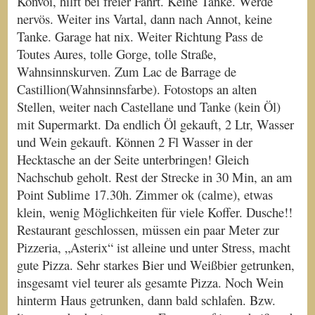
Konvoi, hilft bei freier Fahrt. Keine Tanke. Werde
nervös. Weiter ins Vartal, dann nach Annot, keine
Tanke. Garage hat nix. Weiter Richtung Pass de
Toutes Aures, tolle Gorge, tolle Straße,
Wahnsinnskurven. Zum Lac de Barrage de
Castillion(Wahnsinnsfarbe). Fotostops an alten
Stellen, weiter nach Castellane und Tanke (kein Öl)
mit Supermarkt. Da endlich Öl gekauft, 2 Ltr, Wasser
und Wein gekauft. Können 2 Fl Wasser in der
Hecktasche an der Seite unterbringen! Gleich
Nachschub geholt. Rest der Strecke in 30 Min, an am
Point Sublime 17.30h. Zimmer ok (calme), etwas
klein, wenig Möglichkeiten für viele Koffer. Dusche!!
Restaurant geschlossen, müssen ein paar Meter zur
Pizzeria, „Asterix“ ist alleine und unter Stress, macht
gute Pizza. Sehr starkes Bier und Weißbier getrunken,
insgesamt viel teurer als gesamte Pizza. Noch Wein
hinterm Haus getrunken, dann bald schlafen. Bzw.