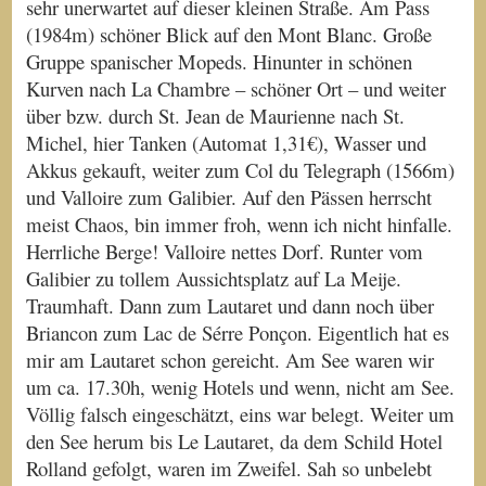
sehr unerwartet auf dieser kleinen Straße. Am Pass
(1984m) schöner Blick auf den Mont Blanc. Große
Gruppe spanischer Mopeds. Hinunter in schönen
Kurven nach La Chambre – schöner Ort – und weiter
über bzw. durch St. Jean de Maurienne nach St.
Michel, hier Tanken (Automat 1,31€), Wasser und
Akkus gekauft, weiter zum Col du Telegraph (1566m)
und Valloire zum Galibier. Auf den Pässen herrscht
meist Chaos, bin immer froh, wenn ich nicht hinfalle.
Herrliche Berge! Valloire nettes Dorf. Runter vom
Galibier zu tollem Aussichtsplatz auf La Meije.
Traumhaft. Dann zum Lautaret und dann noch über
Briancon zum Lac de Sérre Ponçon. Eigentlich hat es
mir am Lautaret schon gereicht. Am See waren wir
um ca. 17.30h, wenig Hotels und wenn, nicht am See.
Völlig falsch eingeschätzt, eins war belegt. Weiter um
den See herum bis Le Lautaret, da dem Schild Hotel
Rolland gefolgt, waren im Zweifel. Sah so unbelebt