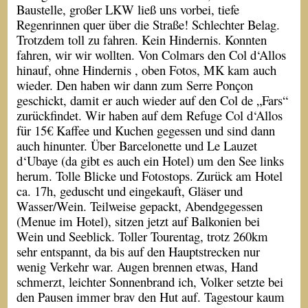
Baustelle, großer LKW ließ uns vorbei, tiefe
Regenrinnen quer über die Straße! Schlechter Belag.
Trotzdem toll zu fahren. Kein Hindernis. Konnten
fahren, wir wir wollten. Von Colmars den Col d‘Allos
hinauf, ohne Hindernis , oben Fotos, MK kam auch
wieder. Den haben wir dann zum Serre Ponçon
geschickt, damit er auch wieder auf den Col de „Fars“
zurückfindet. Wir haben auf dem Refuge Col d‘Allos
für 15€ Kaffee und Kuchen gegessen und sind dann
auch hinunter. Über Barcelonette und Le Lauzet
d‘Ubaye (da gibt es auch ein Hotel) um den See links
herum. Tolle Blicke und Fotostops. Zurück am Hotel
ca. 17h, geduscht und eingekauft, Gläser und
Wasser/Wein. Teilweise gepackt, Abendgegessen
(Menue im Hotel), sitzen jetzt auf Balkonien bei
Wein und Seeblick. Toller Tourentag, trotz 260km
sehr entspannt, da bis auf den Hauptstrecken nur
wenig Verkehr war. Augen brennen etwas, Hand
schmerzt, leichter Sonnenbrand ich, Volker setzte bei
den Pausen immer brav den Hut auf. Tagestour kaum