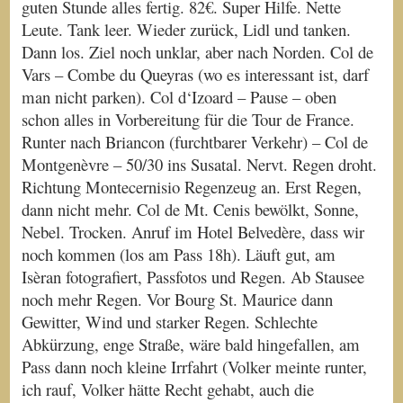
guten Stunde alles fertig. 82€. Super Hilfe. Nette
Leute. Tank leer. Wieder zurück, Lidl und tanken.
Dann los. Ziel noch unklar, aber nach Norden. Col de
Vars – Combe du Queyras (wo es interessant ist, darf
man nicht parken). Col d‘Izoard – Pause – oben
schon alles in Vorbereitung für die Tour de France.
Runter nach Briancon (furchtbarer Verkehr) – Col de
Montgenèvre – 50/30 ins Susatal. Nervt. Regen droht.
Richtung Montecernisio Regenzeug an. Erst Regen,
dann nicht mehr. Col de Mt. Cenis bewölkt, Sonne,
Nebel. Trocken. Anruf im Hotel Belvedère, dass wir
noch kommen (los am Pass 18h). Läuft gut, am
Isèran fotografiert, Passfotos und Regen. Ab Stausee
noch mehr Regen. Vor Bourg St. Maurice dann
Gewitter, Wind und starker Regen. Schlechte
Abkürzung, enge Straße, wäre bald hingefallen, am
Pass dann noch kleine Irrfahrt (Volker meinte runter,
ich rauf, Volker hätte Recht gehabt, auch die