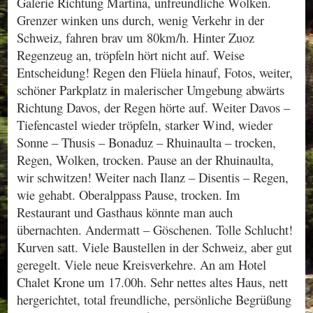
Galerie Richtung Martina, unfreundliche Wolken.
Grenzer winken uns durch, wenig Verkehr in der
Schweiz, fahren brav um 80km/h. Hinter Zuoz
Regenzeug an, tröpfeln hört nicht auf. Weise
Entscheidung! Regen den Flüela hinauf, Fotos, weiter,
schöner Parkplatz in malerischer Umgebung abwärts
Richtung Davos, der Regen hörte auf. Weiter Davos –
Tiefencastel wieder tröpfeln, starker Wind, wieder
Sonne – Thusis – Bonaduz – Rhuinaulta – trocken,
Regen, Wolken, trocken. Pause an der Rhuinaulta,
wir schwitzen! Weiter nach Ilanz – Disentis – Regen,
wie gehabt. Oberalppass Pause, trocken. Im
Restaurant und Gasthaus könnte man auch
übernachten. Andermatt – Göschenen. Tolle Schlucht!
Kurven satt. Viele Baustellen in der Schweiz, aber gut
geregelt. Viele neue Kreisverkehre. An am Hotel
Chalet Krone um 17.00h. Sehr nettes altes Haus, nett
hergerichtet, total freundliche, persönliche Begrüßung